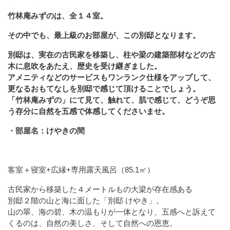
竹林庵みずのは、全１４室。
その中でも、最上級のお部屋が、この別邸となります。
別邸は、実在の古民家を移築し、柱や梁の建築部材などの古
木に息吹をあたえ、歴史を受け継ぎました。
アメニティなどのサービスもワンランク仕様をアップして、
更なるおもてなしを別邸で感じて頂けることでしょう。
「竹林庵みずの」にて見て、触れて、肌で感じて、どうぞ思
う存分に自然を五感で体感してくださいませ。
・部屋名：けやきの間
客室＋寝室+広縁+専用露天風呂（85.1㎡）
古民家から移築した４メートルもの大梁が存在感ある
別邸２階の山と海に面した「別邸 けやき」。
山の翠、海の碧、木の温もりが一体となり、五感へと訴えて
くるのは、自然の美しさ、そして自然への恩恵。