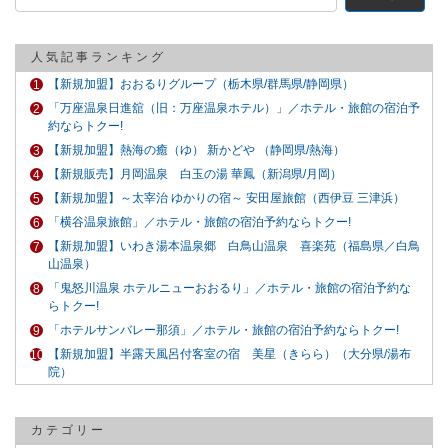
索:
人気記事ランキング
【新規加盟】おおるりグループ（栃木県/群馬県/静岡県）
「万座温泉日進舘（旧：万座温泉ホテル）」／ホテル・旅館の宿泊予
約ならトクー!
【新規加盟】熱海の癒（ゆ） 新かどや （静岡県/熱海）
【新規販売】月岡温泉 白玉の湯 華鳳（新潟県/月岡）
【新規加盟】～太宰治 ゆかりの宿～ 安田屋旅館（西伊豆 三津浜）
「横谷温泉旅館」／ホテル・旅館の宿泊予約ならトクー!
【新規加盟】いわき湯本温泉郷 白鳥山温泉 喜楽苑（福島県／白鳥
山温泉）
「鬼怒川温泉 ホテルニューおおるり」／ホテル・旅館の宿泊予約な
らトクー!
「ホテルサンバレー那須」／ホテル・旅館の宿泊予約ならトクー!
【新規加盟】半露天風呂付客室の宿 美星（きらら）（大分県/湯布
院）
カテゴリー