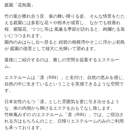
庭園「花鳥園」
竹の葉が擦れ合う音、雀の舞い降りる姿、 そんな情景をたた
える庭園には多彩な花々や樹木が成育し、 なかでも枝垂れ
桜、紫陽花、つつじ等は 風薫る季節が訪れると、絢爛たる装
いにつつまれます。
園内のみはらし台へ登ると 紺碧の相模湾やそこに浮かぶ初島
が 庭園の借景として雄大に光輝いて望めます。
最後にご紹介するのは、癒しの空間を提案するエステルー
ム。
エステルームは「凛（RIN）」と名付け、自然の恵みを感じ、
自然の中に生きているということを実感できるような空間で
す。
日本女性のもつ「凛」とした雰囲気を更に引き出せるよう
な、体の内側から輝けるエステをおもてなし致します。
竹林庵みずの のエステルーム「凛（RIN）」では、ご宿泊さ
れる方はもちろんのこと、日帰りエステルームのみのご利用
も承っております。