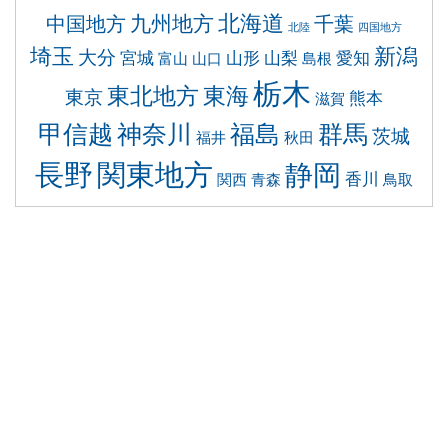
北海道
九州地方
中国地方
千葉
北陸
四国地方
埼玉
新潟
大分
宮城
山形
山梨
愛知
富山
山口
島根
栃木
東北地方
東海
東京
熊本
滋賀
福島
甲信越
神奈川
群馬
茨城
福井
秋田
長野
関東地方
静岡
香川
関西
青森
鳥取