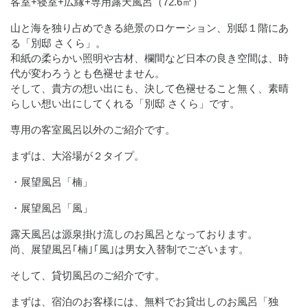
客室+寝室+広縁+専用露天風呂（72.6㎡）
山と海を独り占めできる絶景のロケーション、別邸１階にあ
る「別邸 さくら」。
和紙の柔らかい照明や古材、欄間など日本の良き空間は、時
代が変わろうとも色褪せません。
そして、貴方の想い出にも、決して色褪せること無く、素晴
らしい想い出にしてくれる「別邸 さくら」です。
専用の客室風呂以外のご紹介です。
まずは、大浴場が２タイプ。
・展望風呂「楠」
・展望風呂「風」
露天風呂は源泉掛け流しのお風呂となっております。
尚、展望風呂｢楠｣｢風｣は男女入替制でございます。
そして、貸切風呂のご紹介です。
まずは、宿泊のお客様には、無料でお貸出しのお風呂「独